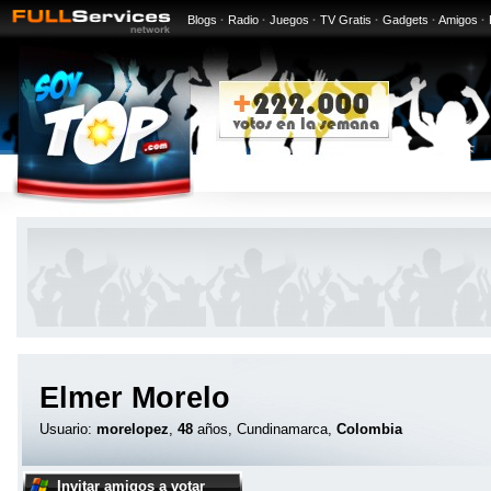
Blogs
·
Radio
·
Juegos
·
TV Gratis
·
Gadgets
·
Amigos
·
Elmer Morelo
Usuario:
morelopez
,
48
años, Cundinamarca,
Colombia
Invitar amigos a votar