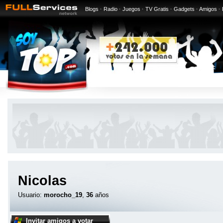
Blogs
·
Radio
·
Juegos
·
TV Gratis
·
Gadgets
·
Amigos
·
Nicolas
Usuario:
morocho_19
,
36
años
Invitar amigos a votar