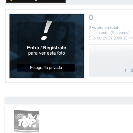
0
0 voto/s en total
Último voto: (Sin votos)
Subida: 29.07.2009 18:4