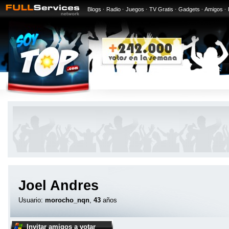
Blogs
·
Radio
·
Juegos
·
TV Gratis
·
Gadgets
·
Amigos
·
Joel Andres
Usuario:
morocho_nqn
,
43
años
Invitar amigos a votar