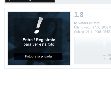
1.8
64 voto/s en total
Último voto: 17.05.2009 
Subida: 21.11.2008 05:5