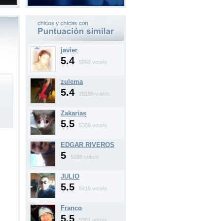
javier
5.4
5092 voto/s
zulema
5.4
28185 voto/s
Zakarias
5.5
5386 voto/s
EDGAR RIVEROS
5
5288 voto/s
JULIO
5.5
5416 voto/s
Franco
5.5
5361 voto/s