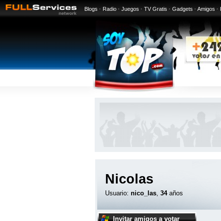
Blogs
·
Radio
·
Juegos
·
TV Gratis
·
Gadgets
·
Amigos
·
Nicolas
Usuario:
nico_las
,
34
años
Invitar amigos a votar