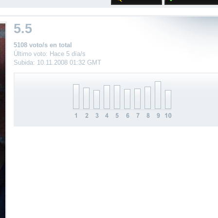
5.5
5108 voto/s en total
Último voto: Hace 5 día/s
Subida: 10.11.2008 01:32 GMT