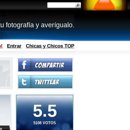
u fotografía y averígualo.
o!
Entrar
Chicas y Chicos TOP
5.5
5108 VOTOS
ón