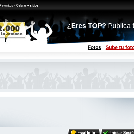
Favoritos
·
Celular
+ sitios
¿Eres TOP?
Publica t
Fotos
Sube tu fot
Iniciar Sesi