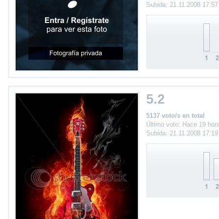
Subida: 21.11.2008 17:5
5.2
5137 voto/s en total
Último voto: Hace 19 hor
Subida: 21.11.2008 17:1