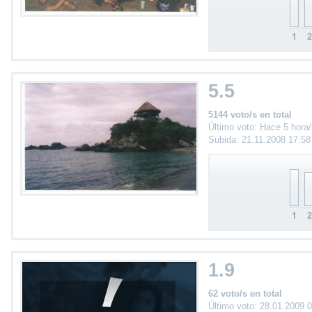
5.5
5144 voto/s en total
Último voto: Hace 5 hora
Subida: 21.11.2008 17:5
1.9
62 voto/s en total
Último voto: 28.01.2009 