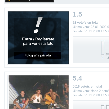
1.5
62 voto/s en total
Último voto: 28.01.2009 
Subida: 21.11.2008 17:5
5.4
5516 voto/s en total
Último voto: Hace 2 hora
Subida: 21.11.2008 17:5