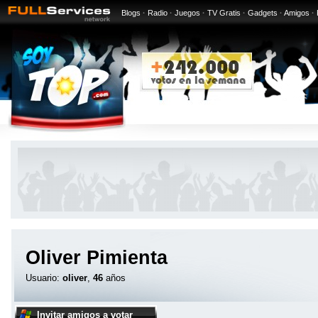
Blogs
·
Radio
·
Juegos
·
TV Gratis
·
Gadgets
·
Amigos
·
Oliver Pimienta
Usuario:
oliver
,
46
años
Invitar amigos a votar