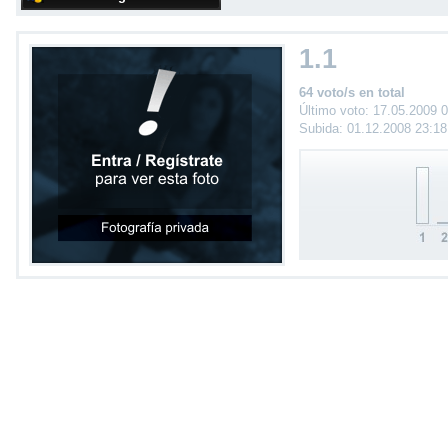
1.1
64 voto/s en total
Último voto: 17.05.2009 
Subida: 01.12.2008 23:1