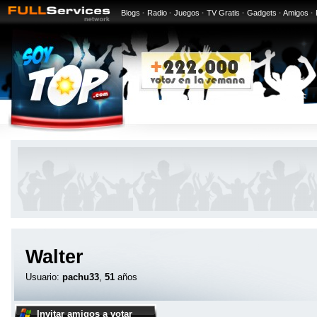
Blogs
·
Radio
·
Juegos
·
TV Gratis
·
Gadgets
·
Amigos
·
Walter
Usuario:
pachu33
,
51
años
Invitar amigos a votar