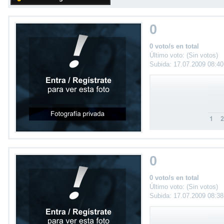
0
0 voto/s en total
Último voto: (Sin votos)
Subida: 17.07.2009 08:4
0
0 voto/s en total
Último voto: (Sin votos)
Subida: 17.07.2009 08:3