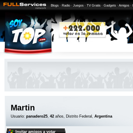
Blogs
·
Radio
·
Juegos
·
TV Gratis
·
Gadgets
·
Amigos
·
Martin
Usuario:
panadero25
,
42
años, Distrito Federal,
Argentina
Invitar amigos a votar