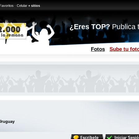
Favoritos
·
Celular
+ sitios
¿Eres TOP?
Publica t
Fotos
Sube tu fot
Uruguay
Iniciar Sesi