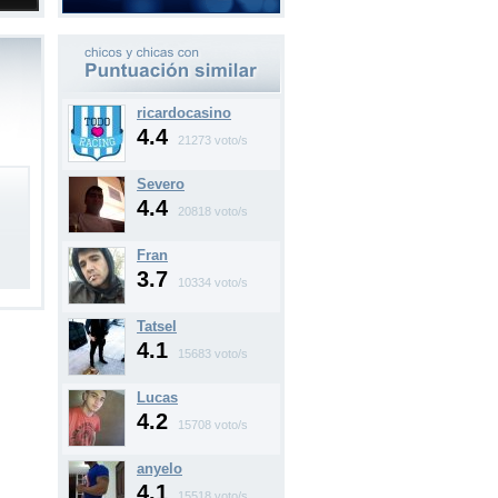
ricardocasino
4.4
21273 voto/s
Severo
4.4
20818 voto/s
Fran
3.7
10334 voto/s
Tatsel
4.1
15683 voto/s
Lucas
4.2
15708 voto/s
anyelo
4.1
15518 voto/s