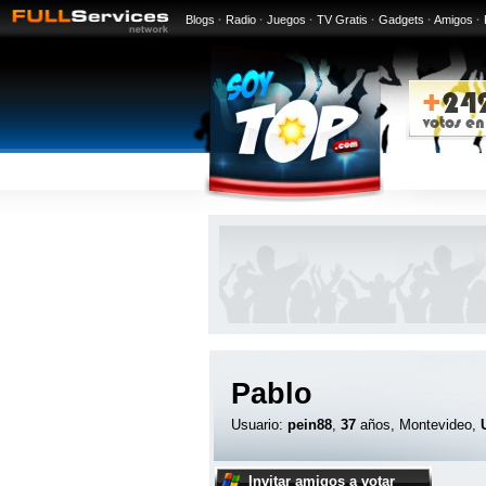
Blogs
·
Radio
·
Juegos
·
TV Gratis
·
Gadgets
·
Amigos
·
Pablo
Usuario:
pein88
,
37
años, Montevideo,
Invitar amigos a votar