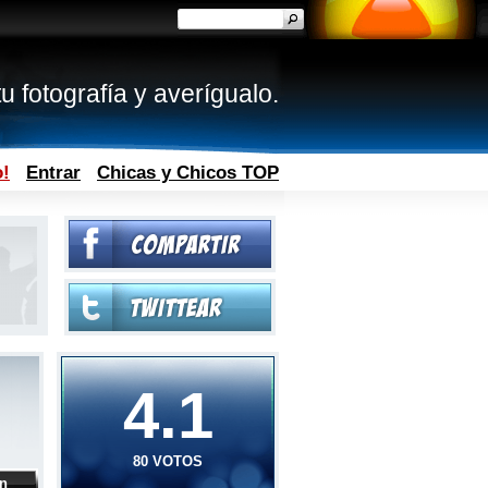
u fotografía y averígualo.
o!
Entrar
Chicas y Chicos TOP
4.1
80 VOTOS
ón