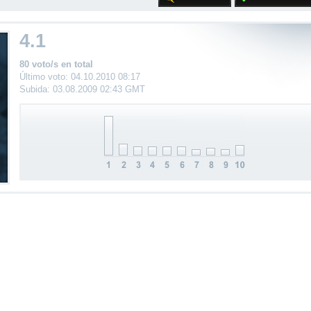
4.1
80 voto/s en total
Último voto: 04.10.2010 08:17
Subida: 03.08.2009 02:43 GMT