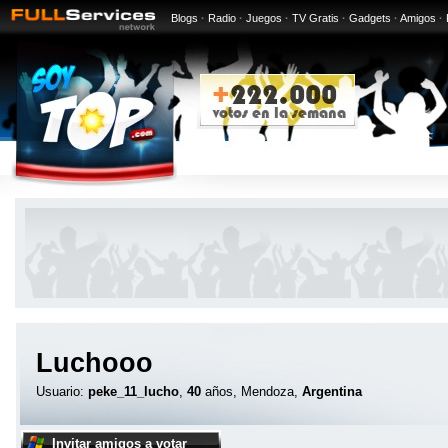
Blogs
·
Radio
·
Juegos
·
TV Gratis
·
Gadgets
·
Amigos
·
Luchooo
Usuario:
peke_11_lucho
,
40
años, Mendoza,
Argentina
Invitar amigos a votar