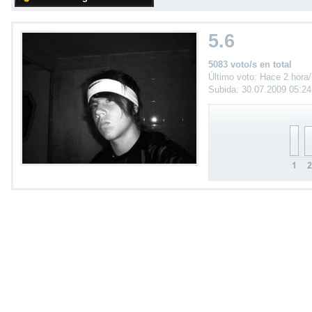
5.6
5083 voto/s en total
Último voto: Hace 2 hora
Subida: 30.07.2009 05:2