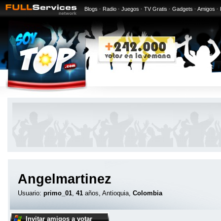
Blogs
·
Radio
·
Juegos
·
TV Gratis
·
Gadgets
·
Amigos
·
Angelmartinez
Usuario:
primo_01
,
41
años, Antioquia,
Colombia
Invitar amigos a votar