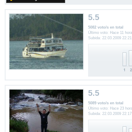
5.5
5082 voto/s en total
Último voto: Hace 11 hor
Subida: 22.03.2009 22:2
5.5
5089 voto/s en total
Último voto: Hace 23 hor
Subida: 22.03.2009 22:1