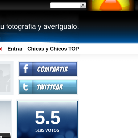
u fotografía y averígualo.
o!
Entrar
Chicas y Chicos TOP
5.5
5185 VOTOS
ón