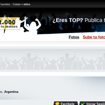
Favoritos
·
Celular
+ sitios
¿Eres TOP?
Publica t
Fotos
Sube tu fot
es,
Argentina
Iniciar Sesi