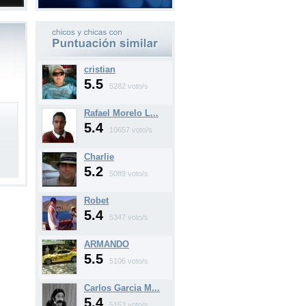
cristian
5.5
5282 voto/s
Rafael Morelo L...
5.4
10657 voto/s
Charlie
5.2
5089 voto/s
Robet
5.4
5347 voto/s
ARMANDO
5.5
5106 voto/s
Carlos Garcia M...
5.4
5153 voto/s