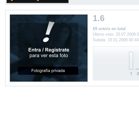
1.6
69 voto/s en total
Último voto: 20.07.2009 
Subida: 10.01.2009 00:4