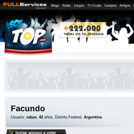
Blogs
·
Radio
·
Juegos
·
TV Gratis
·
Gadgets
·
Amigos
·
Facundo
Usuario:
rabas
,
42
años, Distrito Federal,
Argentina
Invitar amigos a votar