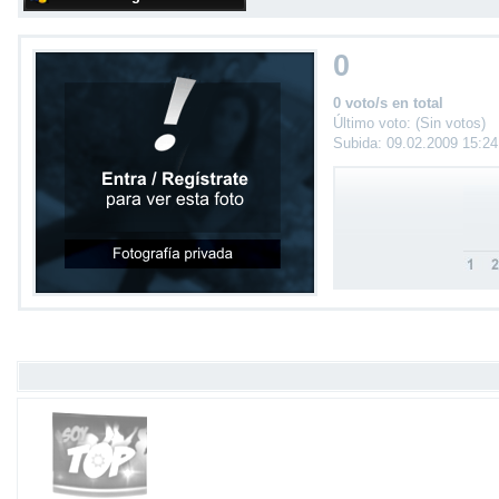
0
0 voto/s en total
Último voto: (Sin votos)
Subida: 09.02.2009 15:2