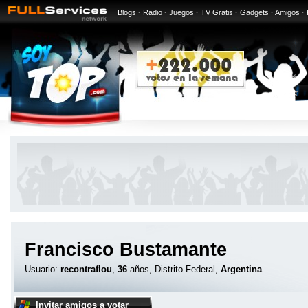
Blogs
·
Radio
·
Juegos
·
TV Gratis
·
Gadgets
·
Amigos
·
Francisco Bustamante
Usuario:
recontraflou
,
36
años, Distrito Federal,
Argentina
Invitar amigos a votar