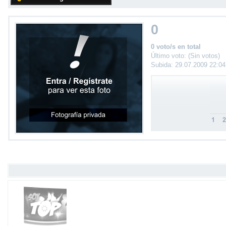
0
0 voto/s en total
Último voto: (Sin votos)
Subida: 29.07.2009 22:0