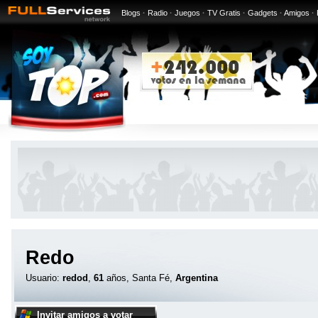
Blogs
·
Radio
·
Juegos
·
TV Gratis
·
Gadgets
·
Amigos
·
Redo
Usuario:
redod
,
61
años, Santa Fé,
Argentina
Invitar amigos a votar