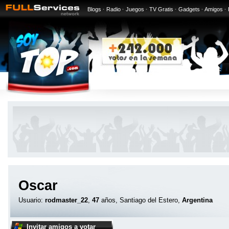
Blogs
·
Radio
·
Juegos
·
TV Gratis
·
Gadgets
·
Amigos
·
Oscar
Usuario:
rodmaster_22
,
47
años, Santiago del Estero,
Argentina
Invitar amigos a votar