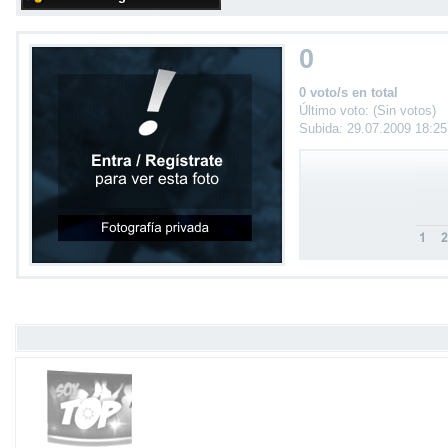
0
0 voto/s en total
Último voto: (Sin votos)
Subida: 29.07.2009 18:2