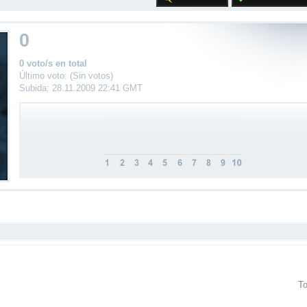
0
0 voto/s en total
Último voto: (Sin votos)
Subida: 28.11.2009 22:41 GMT
To