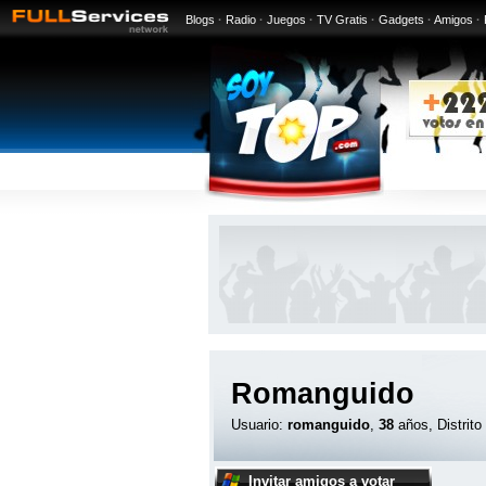
Blogs
·
Radio
·
Juegos
·
TV Gratis
·
Gadgets
·
Amigos
·
Romanguido
Usuario:
romanguido
,
38
años, Distrito
Invitar amigos a votar