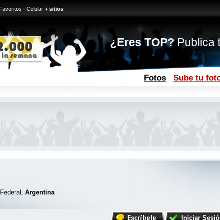
Favoritos
·
Celular
+ sitios
¿Eres TOP?
Publica t
Fotos
Sube tu fot
 Federal,
Argentina
Iniciar Sesi