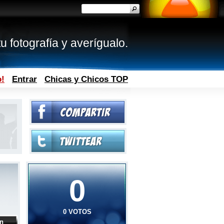
u fotografía y averígualo.
o!
Entrar
Chicas y Chicos TOP
0
0 VOTOS
ón