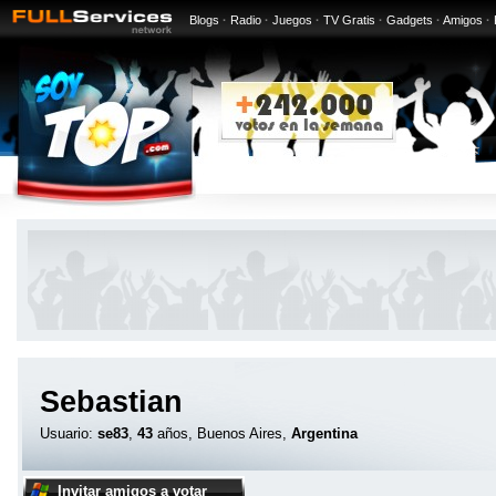
Blogs
·
Radio
·
Juegos
·
TV Gratis
·
Gadgets
·
Amigos
·
Sebastian
Usuario:
se83
,
43
años, Buenos Aires,
Argentina
Invitar amigos a votar