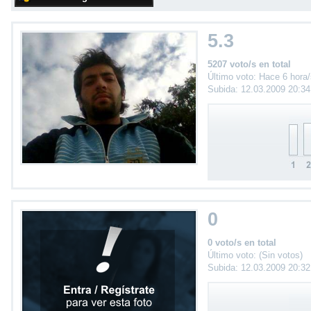
5.3
5207 voto/s en total
Último voto: Hace 6 hora
Subida: 12.03.2009 20:3
0
0 voto/s en total
Último voto: (Sin votos)
Subida: 12.03.2009 20:3