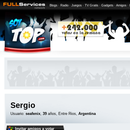
Blogs
·
Radio
·
Juegos
·
TV Gratis
·
Gadgets
·
Amigos
·
Sergio
Usuario:
seafenix
,
39
años, Entre Rios,
Argentina
Invitar amigos a votar