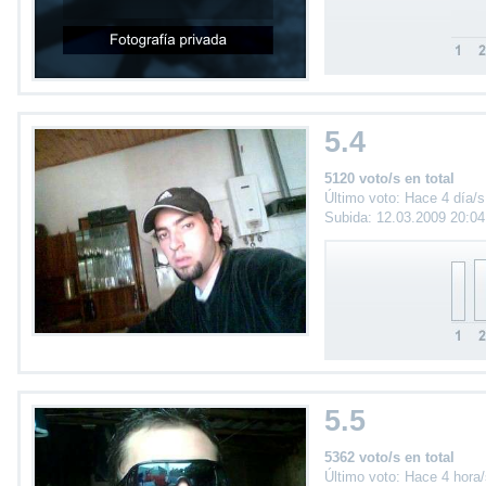
5.4
5120 voto/s en total
Último voto: Hace 4 día/s
Subida: 12.03.2009 20:0
5.5
5362 voto/s en total
Último voto: Hace 4 hora