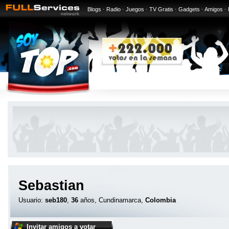
Blogs
·
Radio
·
Juegos
·
TV Gratis
·
Gadgets
·
Amigos
·
Sebastian
Usuario:
seb180
,
36
años, Cundinamarca,
Colombia
Invitar amigos a votar