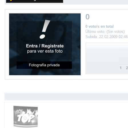
0
0 voto/s en total
Último voto: (Sin votos)
Subida: 22.02.2009 02:4