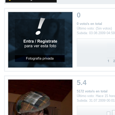
0
0 voto/s en total
Último voto: (Sin votos)
Subida: 03.08.2009 04:5
5.4
5172 voto/s en total
Último voto: Hace 15 hor
Subida: 31.07.2009 00:0