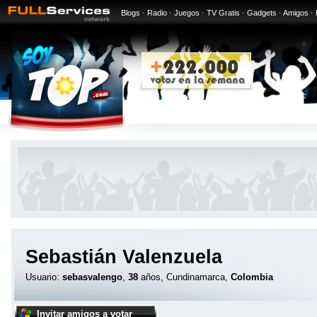
Blogs
·
Radio
·
Juegos
·
TV Gratis
·
Gadgets
·
Amigos
·
Sebastián Valenzuela
Usuario:
sebasvalengo
,
38
años, Cundinamarca,
Colombia
Invitar amigos a votar