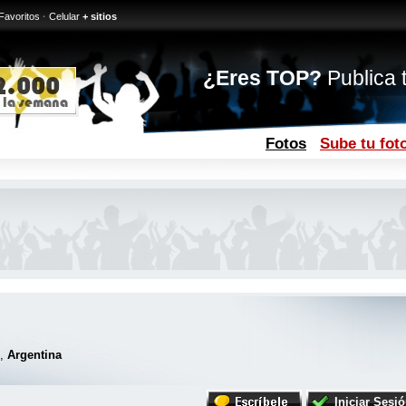
Favoritos
·
Celular
+ sitios
¿Eres TOP?
Publica t
Fotos
Sube tu fot
l,
Argentina
Iniciar Sesi