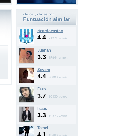
ricardocasino
4.4
21271 voto/s
Juanan
3.3
15944 voto/s
Severo
4.4
20803 voto/s
Fran
3.7
10330 voto/s
Isaac
3.3
15375 voto/s
Tatsel
4.1
15680 voto/s