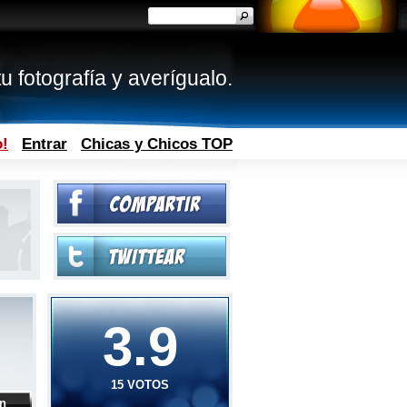
u fotografía y averígualo.
o!
Entrar
Chicas y Chicos TOP
3.9
15 VOTOS
ón