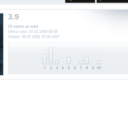
3.9
15 voto/s en total
Último voto: 07.02.2009 09:58
Subida: 06.02.2009 10:28 GMT