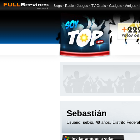
Blogs
·
Radio
·
Juegos
·
TV Gratis
·
Gadgets
·
Amigos
·
Sebastián
Usuario:
sebix
,
49
años, Distrito Federa
Invitar amigos a votar