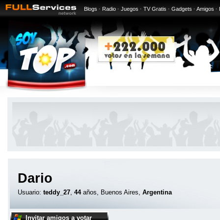
Blogs
·
Radio
·
Juegos
·
TV Gratis
·
Gadgets
·
Amigos
·
Dario
Usuario:
teddy_27
,
44
años, Buenos Aires,
Argentina
Invitar amigos a votar