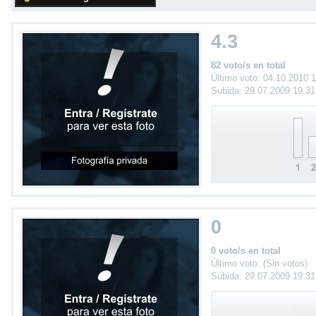
4.3
82 voto/s en total
Último voto: 04.10.2010 
Subida: 29.07.2009 19:3
0
0 voto/s en total
Último voto: (Sin votos)
Subida: 29.07.2009 19:3