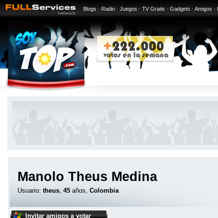
Blogs
·
Radio
·
Juegos
·
TV Gratis
·
Gadgets
·
Amigos
·
Manolo Theus Medina
Usuario:
theus
,
45
años,
Colombia
Invitar amigos a votar