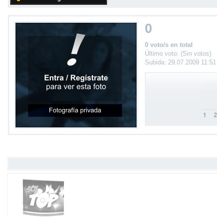
0
0 voto/s en total
Último voto: (Sin votos)
Subida: 29.07.2009 11:5