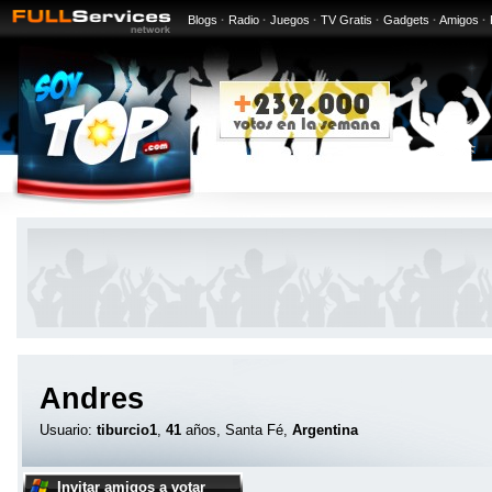
Blogs
·
Radio
·
Juegos
·
TV Gratis
·
Gadgets
·
Amigos
·
Andres
Usuario:
tiburcio1
,
41
años, Santa Fé,
Argentina
Invitar amigos a votar