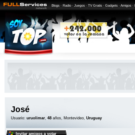
Blogs
·
Radio
·
Juegos
·
TV Gratis
·
Gadgets
·
Amigos
·
José
Usuario:
uruolimar
,
48
años, Montevideo,
Uruguay
Invitar amigos a votar