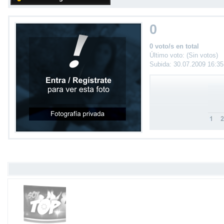
0
0 voto/s en total
Último voto: (Sin votos)
Subida: 30.07.2009 16:3