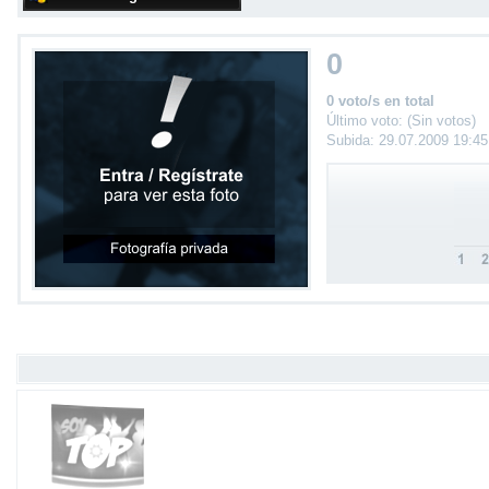
0
0 voto/s en total
Último voto: (Sin votos)
Subida: 29.07.2009 19:4