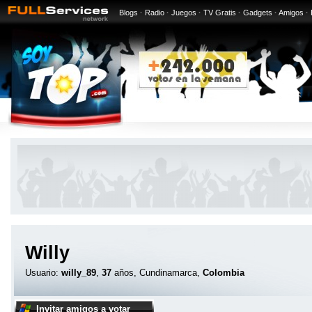
Blogs
·
Radio
·
Juegos
·
TV Gratis
·
Gadgets
·
Amigos
·
Willy
Usuario:
willy_89
,
37
años, Cundinamarca,
Colombia
Invitar amigos a votar