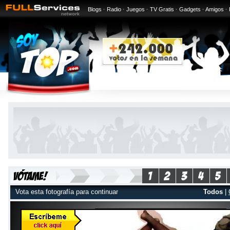
Blogs
·
Radio
·
Juegos
·
TV Gratis
·
Gadgets
·
Amigos
·
Vota esta fotografía para continuar
Todos
|