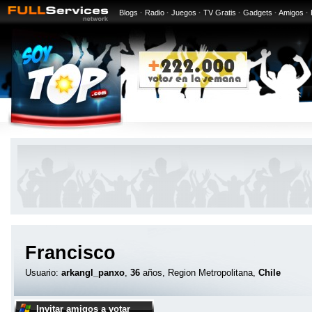
Blogs
·
Radio
·
Juegos
·
TV Gratis
·
Gadgets
·
Amigos
·
Francisco
Usuario:
arkangl_panxo
,
36
años, Region Metropolitana,
Chile
Invitar amigos a votar