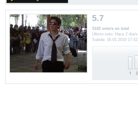
5.7
5102 voto/s en total
Último voto: Hace 2 día/s
Subida: 16.01.2010 17:5