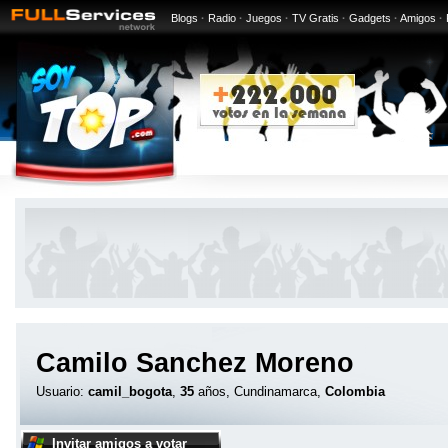
Blogs
·
Radio
·
Juegos
·
TV Gratis
·
Gadgets
·
Amigos
·
Camilo Sanchez Moreno
Usuario:
camil_bogota
,
35
años, Cundinamarca,
Colombia
Invitar amigos a votar