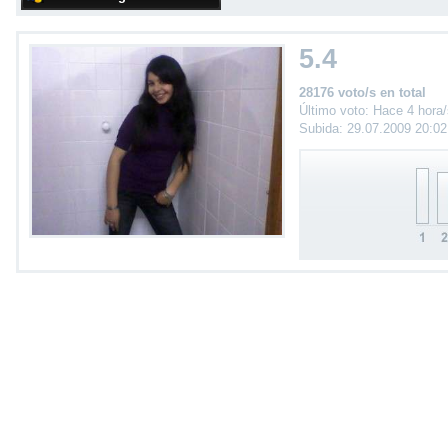
5.4
28176 voto/s en total
Último voto: Hace 4 hora
Subida: 29.07.2009 20:0