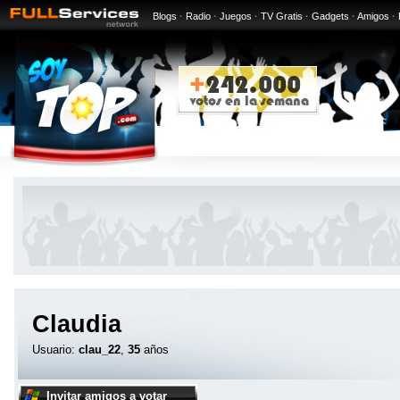
Blogs
·
Radio
·
Juegos
·
TV Gratis
·
Gadgets
·
Amigos
·
Claudia
Usuario:
clau_22
,
35
años
Invitar amigos a votar