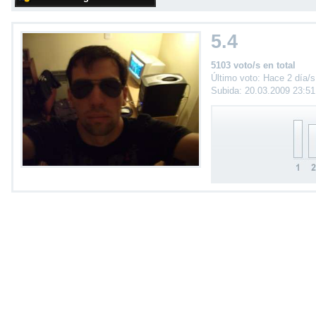
5.4
5103 voto/s en total
Último voto: Hace 2 día/s
Subida: 20.03.2009 23:5