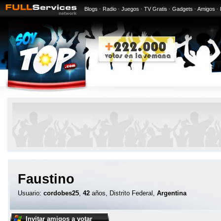
Blogs
·
Radio
·
Juegos
·
TV Gratis
·
Gadgets
·
Amigos
·
Faustino
Usuario:
cordobes25
,
42
años, Distrito Federal,
Argentina
Invitar amigos a votar