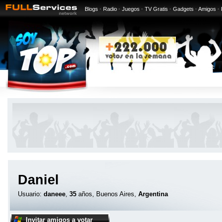
Blogs
·
Radio
·
Juegos
·
TV Gratis
·
Gadgets
·
Amigos
·
Daniel
Usuario:
daneee
,
35
años, Buenos Aires,
Argentina
Invitar amigos a votar