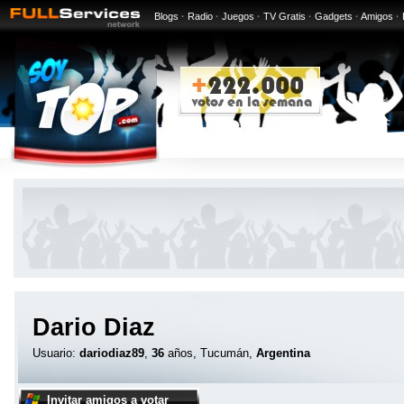
Blogs
·
Radio
·
Juegos
·
TV Gratis
·
Gadgets
·
Amigos
·
Dario Diaz
Usuario:
dariodiaz89
,
36
años, Tucumán,
Argentina
Invitar amigos a votar