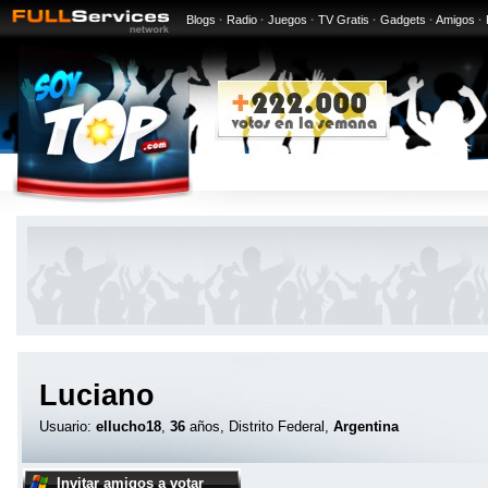
Blogs
·
Radio
·
Juegos
·
TV Gratis
·
Gadgets
·
Amigos
·
Luciano
Usuario:
ellucho18
,
36
años, Distrito Federal,
Argentina
Invitar amigos a votar