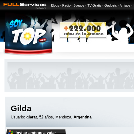
Blogs
·
Radio
·
Juegos
·
TV Gratis
·
Gadgets
·
Amigos
·
Gilda
Usuario:
giarat
,
52
años, Mendoza,
Argentina
Invitar amigos a votar