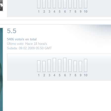
5.5
5406 voto/s en total
Último voto: Hace 18 hora/s
Subida: 09.02.2009 05:50 GMT