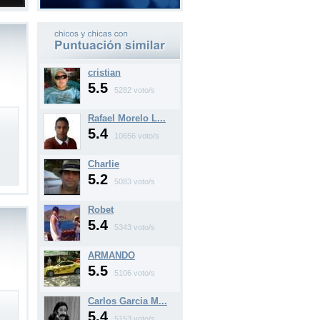
cristian
5.5
5282 voto/s
Rafael Morelo L...
5.4
10656 voto/s
Charlie
5.2
5083 voto/s
Robet
5.4
5343 voto/s
ARMANDO
5.5
5106 voto/s
Carlos Garcia M...
5.4
5153 voto/s