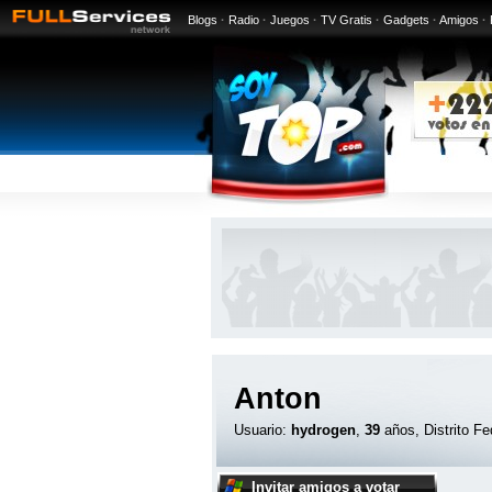
Blogs
·
Radio
·
Juegos
·
TV Gratis
·
Gadgets
·
Amigos
·
Anton
Usuario:
hydrogen
,
39
años, Distrito Fe
Invitar amigos a votar