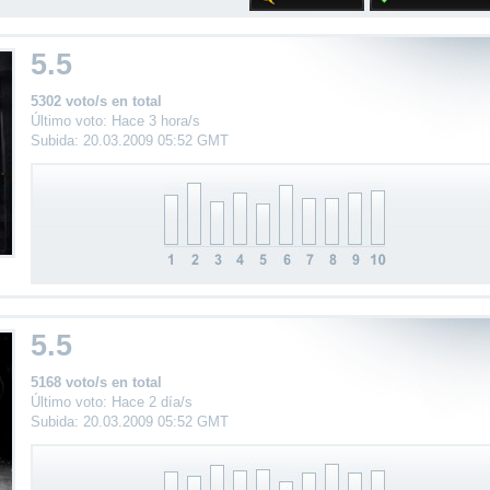
5.5
5302 voto/s en total
Último voto: Hace 3 hora/s
Subida: 20.03.2009 05:52 GMT
5.5
5168 voto/s en total
Último voto: Hace 2 día/s
Subida: 20.03.2009 05:52 GMT