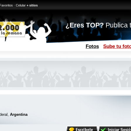
Favoritos
·
Celular
+ sitios
¿Eres TOP?
Publica t
Fotos
Sube tu fot
deral,
Argentina
Iniciar Sesi