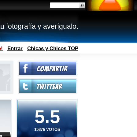
u fotografía y averígualo.
o!
Entrar
Chicas y Chicos TOP
5.5
15876 VOTOS
ón