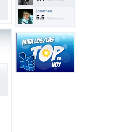
jonathan
5.5
5092 voto/s