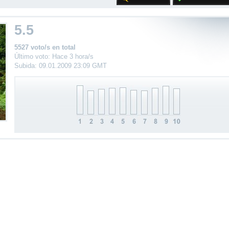
5.5
5527 voto/s en total
Último voto: Hace 3 hora/s
Subida: 09.01.2009 23:09 GMT