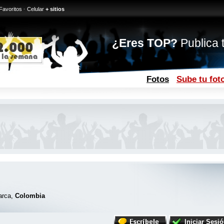
Favoritos
·
Celular
+ sitios
¿Eres TOP?
Publica t
Fotos
Sube tu fot
arca,
Colombia
Iniciar Sesi