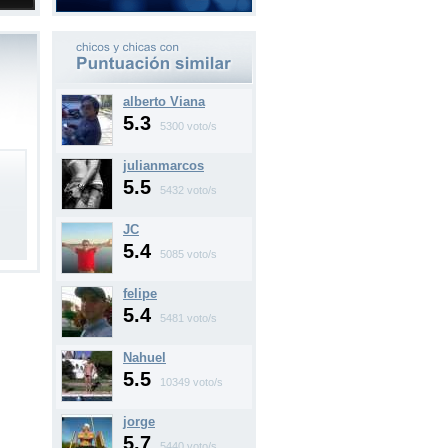
alberto Viana
5.3
5300 voto/s
julianmarcos
5.5
5432 voto/s
JC
5.4
5085 voto/s
felipe
5.4
5481 voto/s
Nahuel
5.5
10349 voto/s
jorge
5.7
5440 voto/s