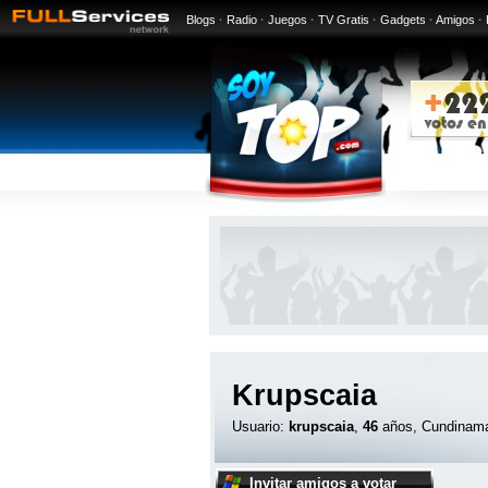
Blogs
·
Radio
·
Juegos
·
TV Gratis
·
Gadgets
·
Amigos
·
Krupscaia
Usuario:
krupscaia
,
46
años, Cundinam
Invitar amigos a votar