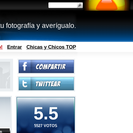
u fotografía y averígualo.
o!
Entrar
Chicas y Chicos TOP
5.5
5527 VOTOS
ón