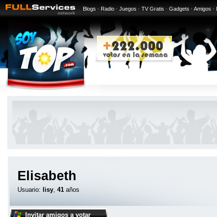
Blogs
·
Radio
·
Juegos
·
TV Gratis
·
Gadgets
·
Amigos
·
Elisabeth
Usuario:
lisy
,
41
años
Invitar amigos a votar