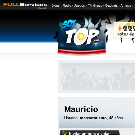
Blogs
·
Radio
·
Juegos
·
TV Gratis
·
Gadgets
·
Amigos
·
Mauricio
Usuario:
maosarmiento
,
48
años
Invitar amigos a votar