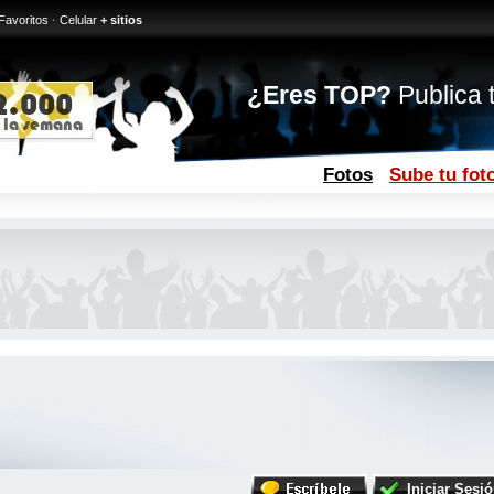
Favoritos
·
Celular
+ sitios
¿Eres TOP?
Publica t
Fotos
Sube tu fot
Iniciar Sesi