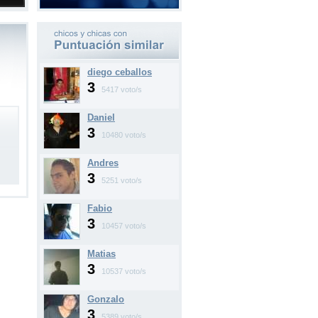
diego ceballos
3
5417 voto/s
Daniel
3
10480 voto/s
Andres
3
5251 voto/s
Fabio
3
10457 voto/s
Matias
3
10537 voto/s
Gonzalo
3
5389 voto/s