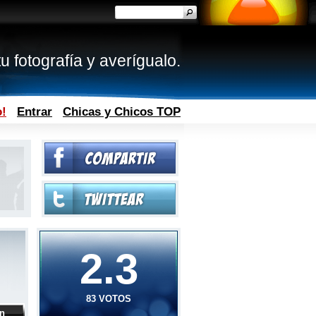
u fotografía y averígualo.
o!
Entrar
Chicas y Chicos TOP
2.3
83 VOTOS
ón