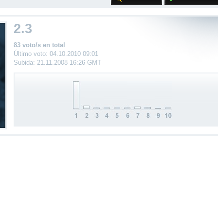
2.3
83 voto/s en total
Último voto: 04.10.2010 09:01
Subida: 21.11.2008 16:26 GMT