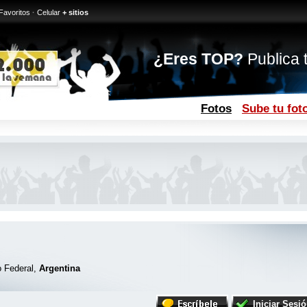
Favoritos
·
Celular
+ sitios
¿Eres TOP?
Publica t
Fotos
Sube tu fot
o Federal,
Argentina
Iniciar Sesi