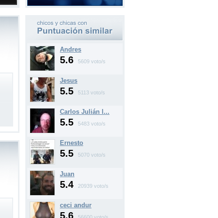
Andres
5.6
5609 voto/s
Jesus
5.5
5113 voto/s
Carlos Julián l...
5.5
5483 voto/s
Ernesto
5.5
5070 voto/s
Juan
5.4
20939 voto/s
ceci andur
5.6
56600 voto/s