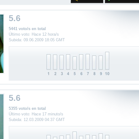
5.6
5441 voto/s en total
Último voto: Hace 12 hora/s
Subida: 09.06.2009 18:05 GMT
5.6
5355 voto/s en total
Último voto: Hace 17 minuto/s
Subida: 12.03.2009 04:37 GMT