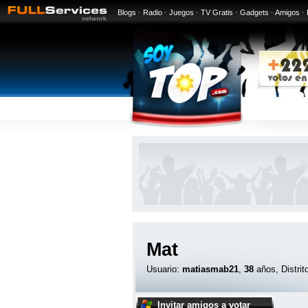
Blogs
·
Radio
·
Juegos
·
TV Gratis
·
Gadgets
·
Amigos
·
Mat
Usuario:
matiasmab21
,
38
años, Distrit
Invitar amigos a votar