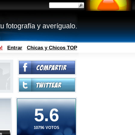
u fotografía y averígualo.
o!
Entrar
Chicas y Chicos TOP
5.6
10796 VOTOS
ón