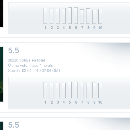
5.5
28228 voto/s en total
Último voto: Hace 4 hora/s
Subida: 03.04.2010 02:04 GMT
5.5