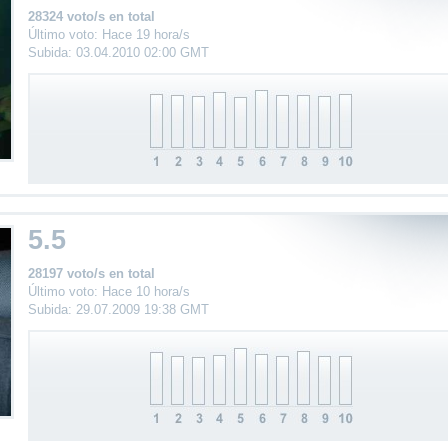
28324 voto/s en total
Último voto: Hace 19 hora/s
Subida: 03.04.2010 02:00 GMT
5.5
28197 voto/s en total
Último voto: Hace 10 hora/s
Subida: 29.07.2009 19:38 GMT