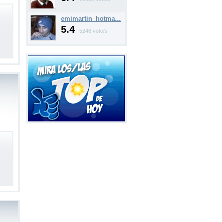
emimartin_hotma...
5.4
5248 voto/s