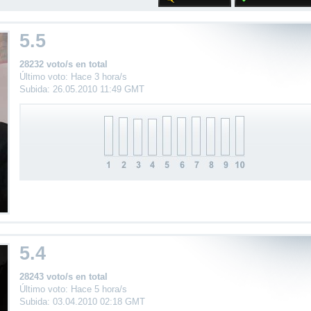
5.5
28232 voto/s en total
Último voto: Hace 3 hora/s
Subida: 26.05.2010 11:49 GMT
5.4
28243 voto/s en total
Último voto: Hace 5 hora/s
Subida: 03.04.2010 02:18 GMT