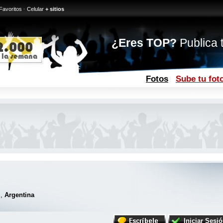
Favoritos
·
Celular
+ sitios
¿Eres TOP?
Publica t
Fotos
Sube tu fot
s,
Argentina
Iniciar Sesi