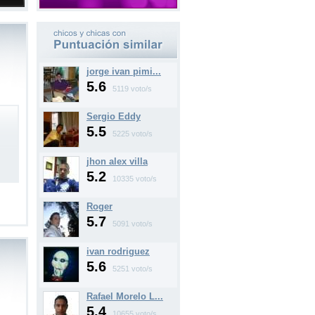
jorge ivan pimi...
5.6
5119 voto/s
Sergio Eddy
5.5
5225 voto/s
jhon alex villa
5.2
10335 voto/s
Roger
5.7
5091 voto/s
ivan rodriguez
5.6
5251 voto/s
Rafael Morelo L...
5.4
10655 voto/s