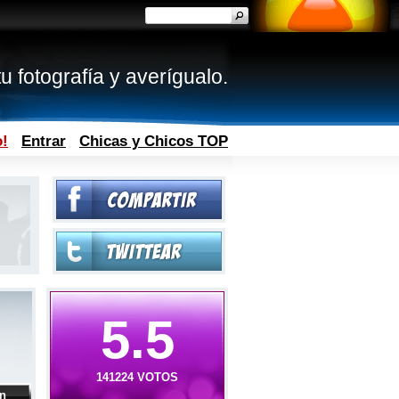
u fotografía y averígualo.
o!
Entrar
Chicas y Chicos TOP
5.5
141224 VOTOS
ón