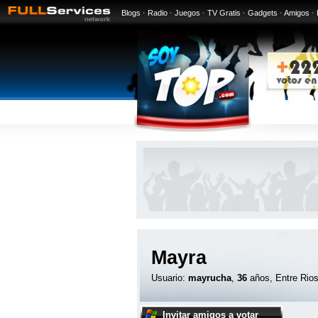
Blogs
·
Radio
·
Juegos
·
TV Gratis
·
Gadgets
·
Amigos
·
Mayra
Usuario:
mayrucha
,
36
años, Entre Rio
Invitar amigos a votar