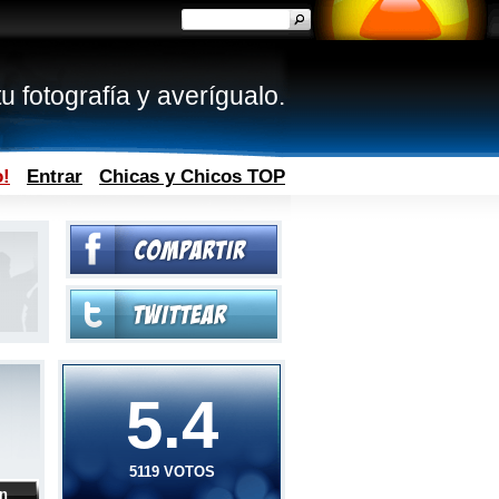
u fotografía y averígualo.
o!
Entrar
Chicas y Chicos TOP
5.4
5119 VOTOS
ón