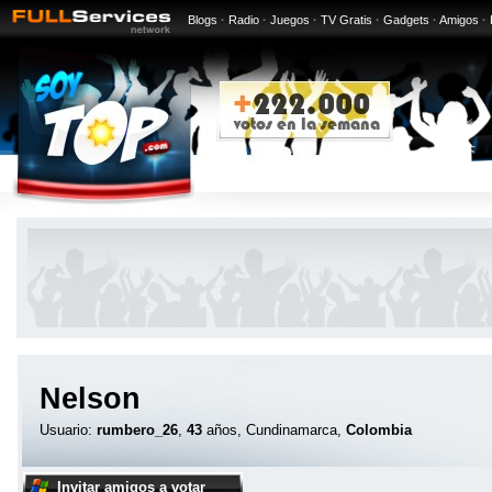
Blogs
·
Radio
·
Juegos
·
TV Gratis
·
Gadgets
·
Amigos
·
Nelson
Usuario:
rumbero_26
,
43
años, Cundinamarca,
Colombia
Invitar amigos a votar