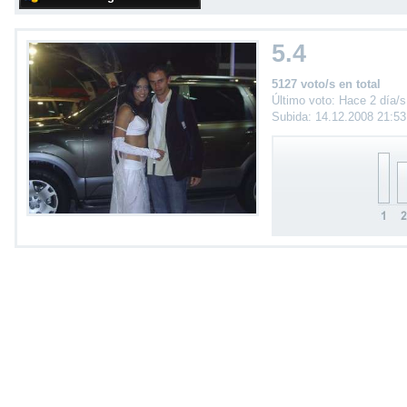
5.4
5127 voto/s en total
Último voto: Hace 2 día/s
Subida: 14.12.2008 21:5