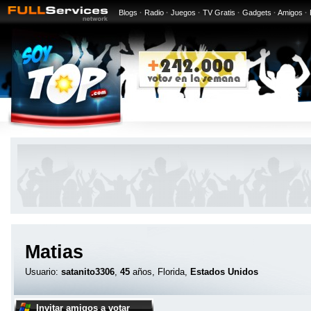
Blogs
·
Radio
·
Juegos
·
TV Gratis
·
Gadgets
·
Amigos
·
Matias
Usuario:
satanito3306
,
45
años, Florida,
Estados Unidos
Invitar amigos a votar