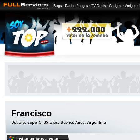
Blogs
·
Radio
·
Juegos
·
TV Gratis
·
Gadgets
·
Amigos
·
Francisco
Usuario:
sope_5
,
35
años, Buenos Aires,
Argentina
Invitar amigos a votar