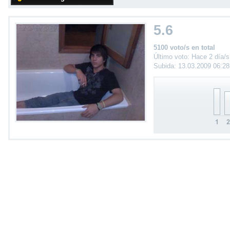
5.6
5100 voto/s en total
Último voto: Hace 2 día/s
Subida: 13.03.2009 06:2