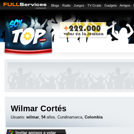
Blogs
·
Radio
·
Juegos
·
TV Gratis
·
Gadgets
·
Amigos
·
Wilmar Cortés
Usuario:
wilmar
,
54
años, Cundinamarca,
Colombia
Invitar amigos a votar