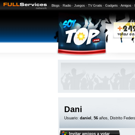
Blogs
·
Radio
·
Juegos
·
TV Gratis
·
Gadgets
·
Amigos
·
Dani
Usuario:
daniel
,
56
años, Distrito Feder
Invitar amigos a votar