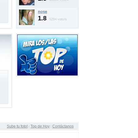
nose
1.8
5284 voto/s
Sube tu foto!
|
Top de Hoy
|
Contáctanos