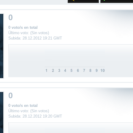
0
0 voto/s en total
Último voto: (Sin votos)
Subida: 28.12.2012 19:21 GMT
0
0 voto/s en total
Último voto: (Sin votos)
Subida: 28.12.2012 19:20 GMT