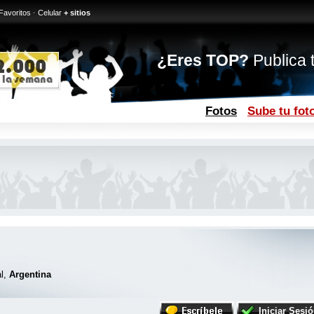
Favoritos
·
Celular
+ sitios
¿Eres TOP?
Publica t
Fotos
Sube tu fot
al,
Argentina
Iniciar Sesi