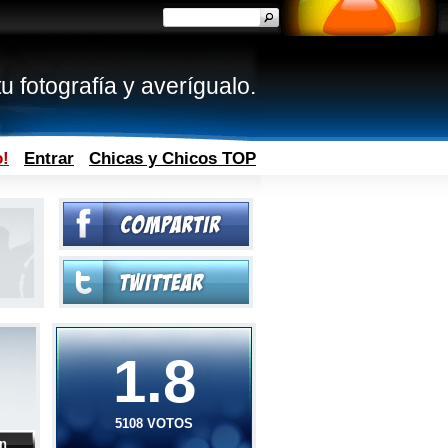
u fotografía y averígualo.
o!
Entrar
Chicas y Chicos TOP
1.8
5108 VOTOS
ón