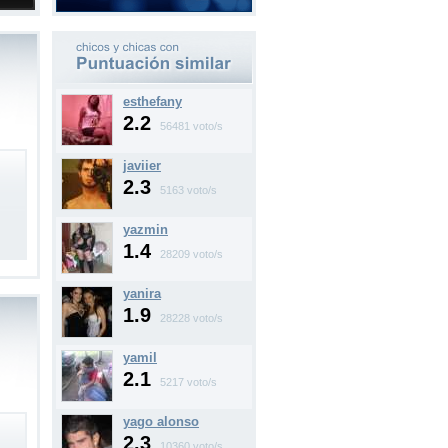
esthefany
2.2
56481 voto/s
javiier
2.3
5163 voto/s
yazmin
1.4
28209 voto/s
yanira
1.9
28228 voto/s
yamil
2.1
5217 voto/s
yago alonso
2.3
10360 voto/s